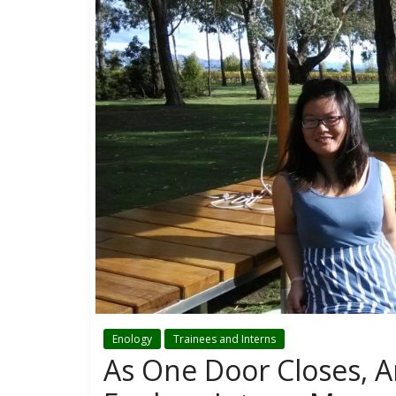
Enology
Trainees and Interns
As One Door Closes, 